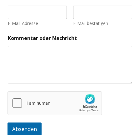
r
K
o
m
E-Mail-Adresse
E-Mail bestätigen
m
e
n
Kommentar oder Nachricht
t
a
r
K
o
m
m
e
n
t
a
r
Absenden