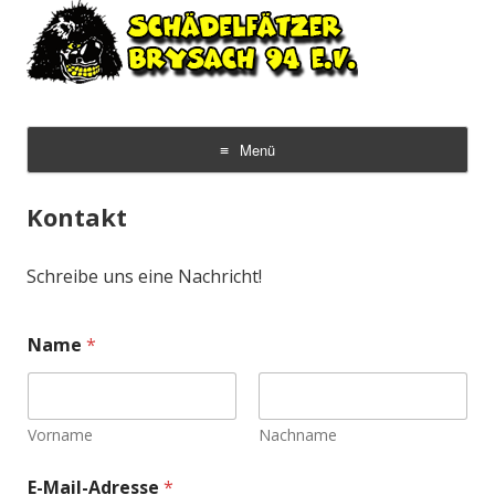
Guggemusik Schädelfätzer Brysach
Die Männergugge vum Rhiii
1994 e.V. –
Menü
Zum
Inhalt
Kontakt
springen
Schreibe uns eine Nachricht!
K
Name
*
o
m
m
e
n
Vorname
Nachname
t
a
E-Mail-Adresse
*