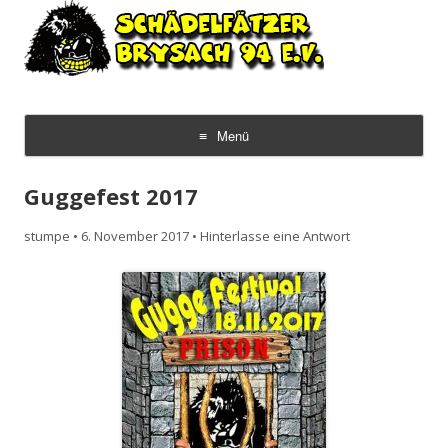
Guggemusik Schädelfätzer Brysach
Die Männergugge vum Rhiii
1994 e.V. –
Menü
Zum
Inhalt
Guggefest 2017
springen
stumpe
•
6. November 2017
•
Hinterlasse eine Antwort